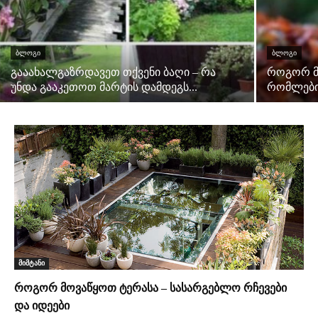
ᲑᲚᲝᲒᲘ
ᲑᲚᲝᲒᲘ
გააახალგაზრდავეთ თქვენი ბაღი – რა
როგორ მ
უნდა გააკეთოთ მარტის დამდეგს...
რომლები
მიმტანი
როგორ მოვაწყოთ ტერასა – სასარგებლო რჩევები
და იდეები