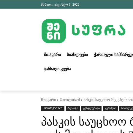
შაბათი, აგვისტო 8, 2026
ᲛᲗᲐᲕᲐᲠᲘ
ᲡᲘᲐᲮᲚᲔᲔᲑᲘ
ᲥᲐᲠᲗᲣᲚᲘ ᲡᲐᲛᲖᲐᲠᲔ
ᲯᲐᲜᲡᲐᲦᲘ ᲙᲕᲔᲑᲐ
მთავარი
Uncategorized
პასკის საუცხოო რეცეპტი shenisu
Uncategorized
ბლოგი
ექსკლუზივი
კერძები
სიახლეე
პასკის საუცხოო რ