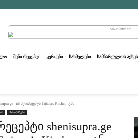
- Advertisement -
ᲣᲚᲝ
ᲨᲔᲜᲘ ᲠᲔᲪᲔᲞᲢᲘ
ᲙᲔᲠᲫᲔᲑᲘ
ᲡᲐᲡᲛᲔᲚᲔᲑᲘ
ᲡᲐᲛᲖᲐᲠᲔᲣᲚᲝᲡ ᲐᲥᲡᲔᲡ
pra.ge - ის მკითხველს Tatiana's Kitchen -გან
ბი
სხვა-ამბები
ეცეპტი shenisupra.ge