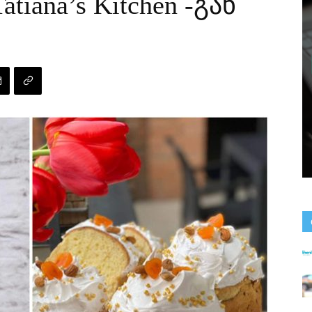
tiana’s Kitchen -გან