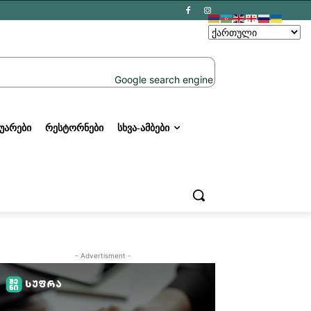
ᲣᲐᲠᲔᲑᲘ
ᲠᲔᲡᲢᲝᲠᲜᲔᲑᲘ
ᲡᲮᲕᲐ-ᲐᲛᲑᲔᲑᲘ
- Advertisment -