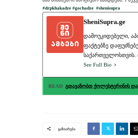
#drpkhakadze
#gochadze
#shenisupra
SheniSupra.ge
დამოუკიდებელი, ა
ფაქტებზე დაფუძნებუ
საქართველოსთვის. #ა
See Full Bio
READ
გთავაზობთ ქოლესტერინის დამ
გაზიარება