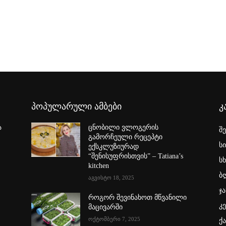
პოპულარული ამბები
კ
ა
ცნობილი ვლოგერის
შ
გამორჩეული რეცეპტი
ს
ექსკლუზიურად
“შენისუფრისთვის” – Tatiana’s
სხ
kitchen
ბ
აგვისტო 18, 2025
ჯა
როგორ შევინახოთ მწვანილი
კ
მაცივარში
ოქტომბერი 7, 2025
ქ