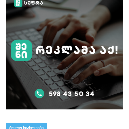
ᲑᲝᲚᲝ ᲡᲘᲐᲮᲚᲔᲔᲑᲘ