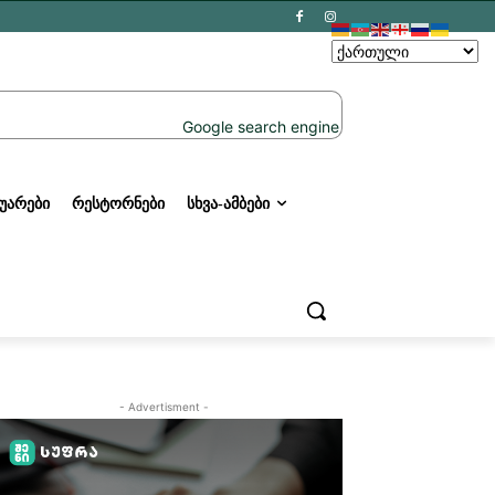
ᲣᲐᲠᲔᲑᲘ
ᲠᲔᲡᲢᲝᲠᲜᲔᲑᲘ
ᲡᲮᲕᲐ-ᲐᲛᲑᲔᲑᲘ
- Advertisment -