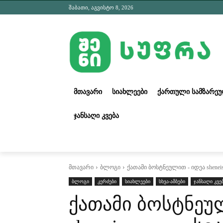
შაბათი, აგვისტო 8, 2026
ᲛᲗᲐᲕᲐᲠᲘ
ᲡᲘᲐᲮᲚᲔᲔᲑᲘ
ᲥᲐᲠᲗᲣᲚᲘ ᲡᲐᲛᲖᲐᲠᲔ
ᲯᲐᲜᲡᲐᲦᲘ ᲙᲕᲔᲑᲐ
მთავარი
ბლოგი
ქათამი ბოსტნეულით - იდეა sheneisu
ბლოგი
კერძები
სიახლეები
სხვა-ამბები
ჯანსაღი კვე
ქათამი ბოსტნეუ