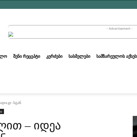
- Advertisement -
ᲣᲚᲝ
ᲨᲔᲜᲘ ᲠᲔᲪᲔᲞᲢᲘ
ᲙᲔᲠᲫᲔᲑᲘ
ᲡᲐᲡᲛᲔᲚᲔᲑᲘ
ᲡᲐᲛᲖᲐᲠᲔᲣᲚᲝᲡ ᲐᲥᲡᲔᲡ
pra.ge -სგან
ბა
ლით – იდეა