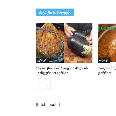
მსგავსი სიახლეები
კერძები
ბლოგი
ბადრიჯნის მომზადების ძალიან
როგორ მოვ
საინტერესო ვერსია
ფარშით
[fetch_posts]