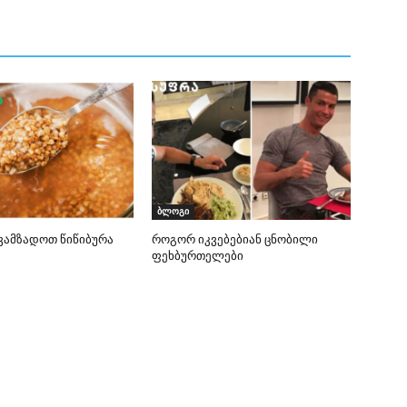
ბლოგი
ამზადოთ წიწიბურა
როგორ იკვებებიან ცნობილი
ფეხბურთელები