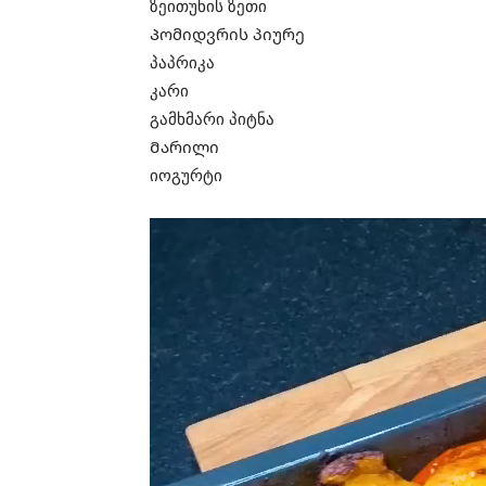
ზეითუნის ზეთი
Პომიდვრის პიურე
პაპრიკა
კარი
გამხმარი პიტნა
Მარილი
იოგურტი
ვ
ი
დ
ე
ო
დ
ა
მ
კ
ვ