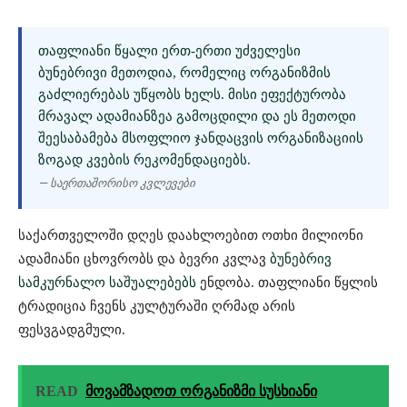
ᲗᲐᲤᲚᲘᲐᲜᲘ ᲬᲧᲐᲚᲘ ᲔᲠᲗ-ᲔᲠᲗᲘ ᲣᲫᲕᲔᲚᲔᲡᲘ
ᲑᲣᲜᲔᲑᲠᲘᲕᲘ ᲛᲔᲗᲝᲓᲘᲐ, ᲠᲝᲛᲔᲚᲘᲪ ᲝᲠᲒᲐᲜᲘᲖᲛᲘᲡ
ᲒᲐᲫᲚᲘᲔᲠᲔᲑᲐᲡ ᲣᲬᲧᲝᲑᲡ ᲮᲔᲚᲡ. ᲛᲘᲡᲘ ᲔᲤᲔᲥᲢᲣᲠᲝᲑᲐ
ᲛᲠᲐᲕᲐᲚ ᲐᲓᲐᲛᲘᲐᲜᲖᲔᲐ ᲒᲐᲛᲝᲪᲓᲘᲚᲘ ᲓᲐ ᲔᲡ ᲛᲔᲗᲝᲓᲘ
ᲨᲔᲔᲡᲐᲑᲐᲛᲔᲑᲐ
ᲛᲡᲝᲤᲚᲘᲝ ᲯᲐᲜᲓᲐᲪᲕᲘᲡ ᲝᲠᲒᲐᲜᲘᲖᲐᲪᲘᲘᲡ
ᲖᲝᲒᲐᲓ ᲙᲕᲔᲑᲘᲡ ᲠᲔᲙᲝᲛᲔᲜᲓᲐᲪᲘᲔᲑᲡ.
— საერთაშორისო კვლევები
საქართველოში დღეს დაახლოებით ოთხი მილიონი
ადამიანი ცხოვრობს და ბევრი კვლავ
ბუნებრივ
სამკურნალო საშუალებებს
ენდობა. თაფლიანი წყლის
ტრადიცია ჩვენს კულტურაში ღრმად არის
ფესვგადგმული.
READ
მოვამზადოთ ორგანიზმი სუსხიანი