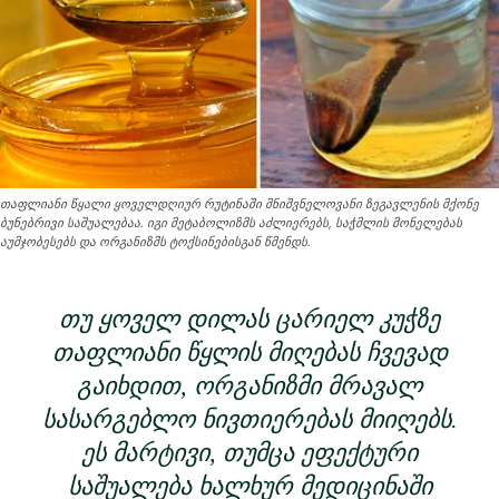
თაფლიანი წყალი ყოველდღიურ რუტინაში მნიშვნელოვანი ზეგავლენის მქონე
ბუნებრივი საშუალებაა. იგი მეტაბოლიზმს აძლიერებს, საჭმლის მონელებას
აუმჯობესებს და ორგანიზმს ტოქსინებისგან წმენდს.
ᲗᲣ ᲧᲝᲕᲔᲚ ᲓᲘᲚᲐᲡ ᲪᲐᲠᲘᲔᲚ ᲙᲣᲭᲖᲔ
ᲗᲐᲤᲚᲘᲐᲜᲘ ᲬᲧᲚᲘᲡ ᲛᲘᲦᲔᲑᲐᲡ ᲩᲕᲔᲕᲐᲓ
ᲒᲐᲘᲮᲓᲘᲗ, ᲝᲠᲒᲐᲜᲘᲖᲛᲘ ᲛᲠᲐᲕᲐᲚ
ᲡᲐᲡᲐᲠᲒᲔᲑᲚᲝ ᲜᲘᲕᲗᲘᲔᲠᲔᲑᲐᲡ ᲛᲘᲘᲦᲔᲑᲡ.
ᲔᲡ ᲛᲐᲠᲢᲘᲕᲘ, ᲗᲣᲛᲪᲐ ᲔᲤᲔᲥᲢᲣᲠᲘ
ᲡᲐᲨᲣᲐᲚᲔᲑᲐ ᲮᲐᲚᲮᲣᲠ ᲛᲔᲓᲘᲪᲘᲜᲐᲨᲘ