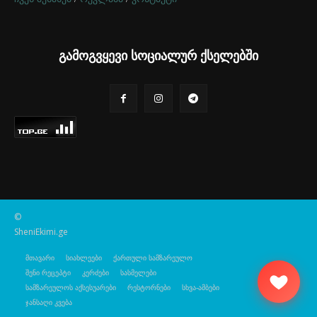
გამოგვყევი სოციალურ ქსელებში
©
SheniEkimi.ge
მთავარი
სიახლეები
ქართული სამზარეულო
შენი რეცეპტი
კერძები
სასმელები
სამზარეულოს აქსესუარები
რესტორნები
სხვა-ამბები
ჯანსაღი კვება