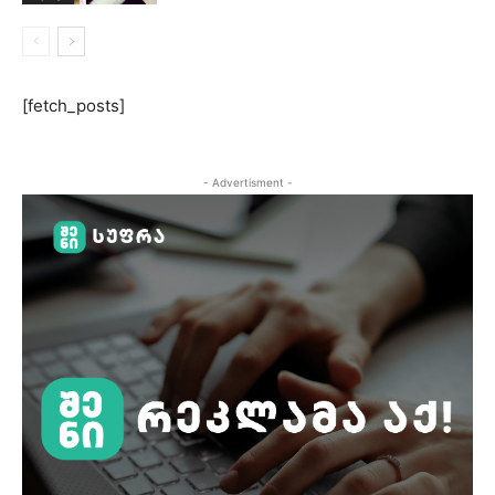
[fetch_posts]
- Advertisment -