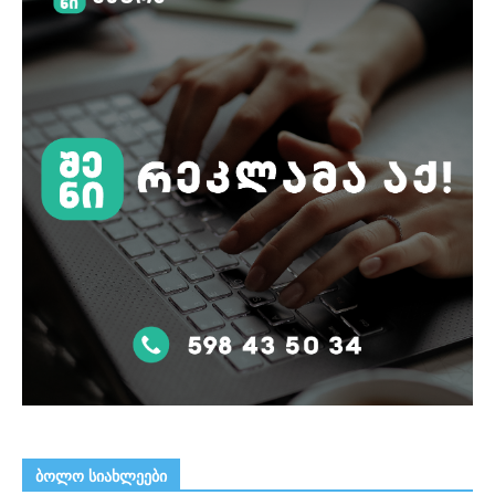
ᲑᲝᲚᲝ ᲡᲘᲐᲮᲚᲔᲔᲑᲘ