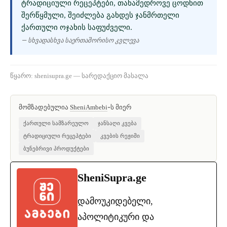
ᲢᲠᲐᲓᲘᲪᲘᲣᲚᲘ ᲠᲔᲪᲔᲞᲢᲔᲑᲘ, ᲗᲐᲜᲐᲛᲔᲓᲠᲝᲕᲔ ᲪᲝᲓᲜᲘᲗ
ᲨᲔᲠᲬᲧᲛᲣᲚᲘ, ᲨᲔᲘᲫᲚᲔᲑᲐ ᲒᲐᲮᲓᲔᲡ ᲯᲐᲜᲛᲠᲗᲔᲚᲘ
ᲥᲐᲠᲗᲣᲚᲘ ᲝᲯᲐᲮᲘᲡ ᲡᲐᲤᲣᲫᲕᲔᲚᲘ.
— სხვადასხვა საერთაშორისო კვლევა
წყარო: shenisupra.ge — სარედაქციო მასალა
მომზადებულია
-ს მიერ
SheniAmbebi
ქართული სამზარეულო
ჯანსაღი კვება
ტრადიციული რეცეპტები
კვების რეჟიმი
ბუნებრივი პროდუქტები
SheniSupra.ge
დამოუკიდებელი,
აპოლიტიკური და