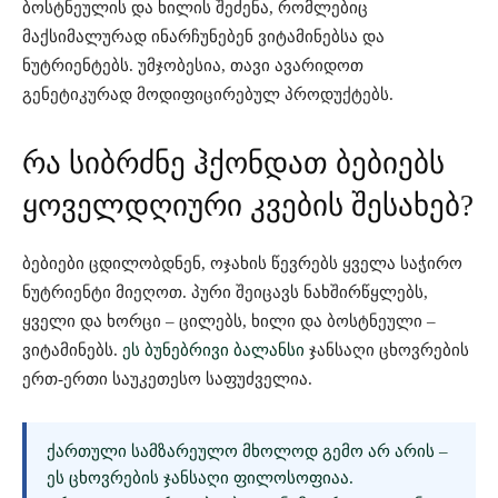
ბოსტნეულის და ხილის შეძენა, რომლებიც
მაქსიმალურად ინარჩუნებენ ვიტამინებსა და
ნუტრიენტებს. უმჯობესია, თავი ავარიდოთ
გენეტიკურად მოდიფიცირებულ პროდუქტებს.
რა სიბრძნე ჰქონდათ ბებიებს
ყოველდღიური კვების შესახებ?
ბებიები ცდილობდნენ, ოჯახის წევრებს ყველა საჭირო
ნუტრიენტი მიეღოთ. პური შეიცავს ნახშირწყლებს,
ყველი და ხორცი – ცილებს, ხილი და ბოსტნეული –
ვიტამინებს.
ეს ბუნებრივი ბალანსი
ჯანსაღი ცხოვრების
ერთ-ერთი საუკეთესო საფუძველია.
ᲥᲐᲠᲗᲣᲚᲘ ᲡᲐᲛᲖᲐᲠᲔᲣᲚᲝ ᲛᲮᲝᲚᲝᲓ ᲒᲔᲛᲝ ᲐᲠ ᲐᲠᲘᲡ –
ᲔᲡ ᲪᲮᲝᲕᲠᲔᲑᲘᲡ ᲯᲐᲜᲡᲐᲦᲘ ᲤᲘᲚᲝᲡᲝᲤᲘᲐᲐ.