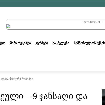
- Advertisement -
ᲣᲚᲝ
ᲨᲔᲜᲘ ᲠᲔᲪᲔᲞᲢᲘ
ᲙᲔᲠᲫᲔᲑᲘ
ᲡᲐᲡᲛᲔᲚᲔᲑᲘ
ᲡᲐᲛᲖᲐᲠᲔᲣᲚᲝᲡ ᲐᲥᲡᲔᲡ
საღი და ნოყიერი რეცეპტი
ეული – 9 ჯანსაღი და