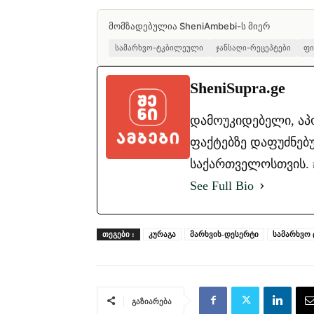
მომზადებულია SheniAmbebi-ს მიერ
სამარხვო-ტკბილეული
ჯანსაღი-რეცეპტები
ფი
SheniSupra.ge
დამოუკიდებელი, ა
ფაქტებზე დაფუძნებუ
საქართველოსთვის. #ა
See Full Bio
ᲗᲔᲒᲔᲑᲘ :
კურაგა
მარხვის-დესერტი
სამარხვო
გაზიარება