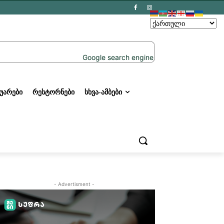
ᲣᲐᲠᲔᲑᲘ
ᲠᲔᲡᲢᲝᲠᲜᲔᲑᲘ
ᲡᲮᲕᲐ-ᲐᲛᲑᲔᲑᲘ
- Advertisment -