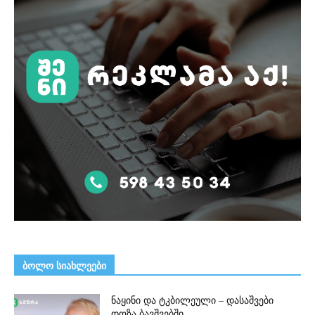
ᲑᲝᲚᲝ ᲡᲘᲐᲮᲚᲔᲔᲑᲘ
ნაყინი და ტკბილეული – დასაშვები
დოზა ბავშვებში