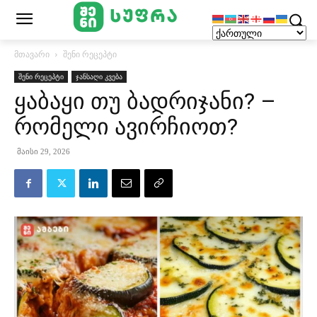
მთავარი
შენი რეცეპტი
შენი რეცეპტი
ჯანსაღი კვება
ყაბაყი თუ ბადრიჯანი? –
რომელი ავირჩიოთ?
მაისი 29, 2026