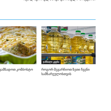
ჯანსაღი კვება
ვამზადოთ კომბოსტო
როგორ შევარჩიოთ ზეთი ჩვენი
სამზარეულოსთვის