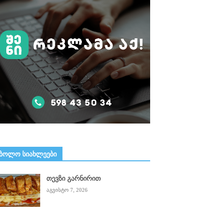
ᲑᲝᲚᲝ ᲡᲘᲐᲮᲚᲔᲔᲑᲘ
თევზი გარნირით
აგვისტო 7, 2026