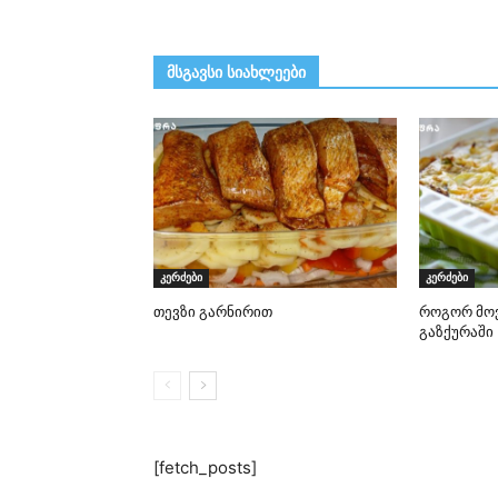
მსგავსი სიახლეები
კერძები
კერძები
თევზი გარნირით
როგორ მო
გაზქურაში
[fetch_posts]