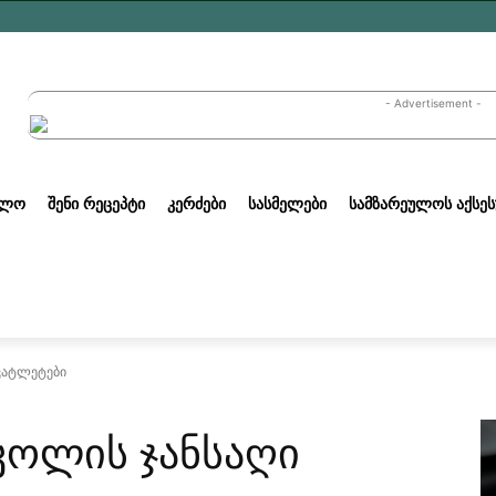
- Advertisement -
ᲣᲚᲝ
ᲨᲔᲜᲘ ᲠᲔᲪᲔᲞᲢᲘ
ᲙᲔᲠᲫᲔᲑᲘ
ᲡᲐᲡᲛᲔᲚᲔᲑᲘ
ᲡᲐᲛᲖᲐᲠᲔᲣᲚᲝᲡ ᲐᲥᲡᲔᲡ
კატლეტები
კოლის ჯანსაღი