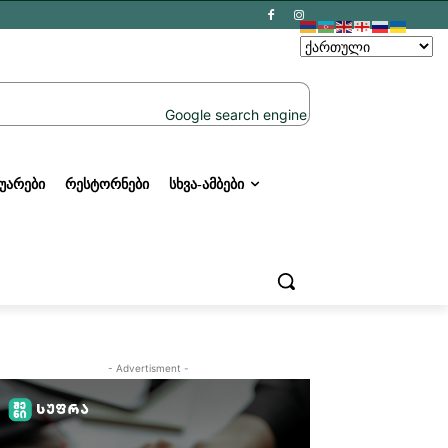
ᲣᲐᲠᲔᲑᲘ
ᲠᲔᲡᲢᲝᲠᲜᲔᲑᲘ
ᲡᲮᲕᲐ-ᲐᲛᲑᲔᲑᲘ
- Advertisment -