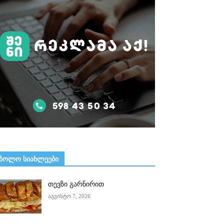
ᲑᲝᲚᲝ ᲡᲘᲐᲮᲚᲔᲔᲑᲘ
თევზი გარნირით
აგვისტო 7, 2026