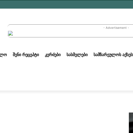
- Advertisement -
ᲣᲚᲝ
ᲨᲔᲜᲘ ᲠᲔᲪᲔᲞᲢᲘ
ᲙᲔᲠᲫᲔᲑᲘ
ᲡᲐᲡᲛᲔᲚᲔᲑᲘ
ᲡᲐᲛᲖᲐᲠᲔᲣᲚᲝᲡ ᲐᲥᲡᲔᲡ