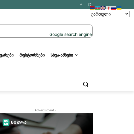
ᲣᲐᲠᲔᲑᲘ
ᲠᲔᲡᲢᲝᲠᲜᲔᲑᲘ
ᲡᲮᲕᲐ-ᲐᲛᲑᲔᲑᲘ
- Advertisment -