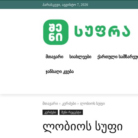
პარასკევი, აგვისტო 7, 2026
ᲛᲗᲐᲕᲐᲠᲘ
ᲡᲘᲐᲮᲚᲔᲔᲑᲘ
ᲥᲐᲠᲗᲣᲚᲘ ᲡᲐᲛᲖᲐᲠᲔ
ᲯᲐᲜᲡᲐᲦᲘ ᲙᲕᲔᲑᲐ
მთავარი
კერძები
ლობიოს სუფი
კერძები
შენი რეცეპტი
ლობიოს სუფი