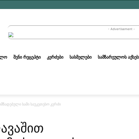
- Advertisement -
ᲣᲚᲝ
ᲨᲔᲜᲘ ᲠᲔᲪᲔᲞᲢᲘ
ᲙᲔᲠᲫᲔᲑᲘ
ᲡᲐᲡᲛᲔᲚᲔᲑᲘ
ᲡᲐᲛᲖᲐᲠᲔᲣᲚᲝᲡ ᲐᲥᲡᲔᲡ
მზადებული სამი საუკეთესო კერძი
ავაშით