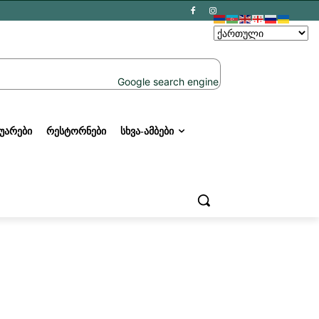
ᲣᲐᲠᲔᲑᲘ
ᲠᲔᲡᲢᲝᲠᲜᲔᲑᲘ
ᲡᲮᲕᲐ-ᲐᲛᲑᲔᲑᲘ