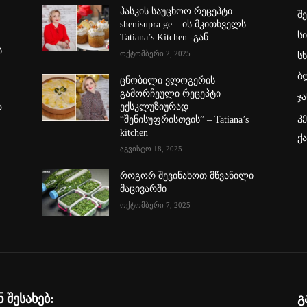
პასკის საუცხოო რეცეპტი
შ
shenisupra.ge – ის მკითხველს
ს
Tatiana’s Kitchen -გან
ს
ოქტომბერი 2, 2025
სხ
ბ
ცნობილი ვლოგერის
გამორჩეული რეცეპტი
ჯა
ა
ექსკლუზიურად
კ
“შენისუფრისთვის” – Tatiana’s
kitchen
ქ
აგვისტო 18, 2025
როგორ შევინახოთ მწვანილი
მაცივარში
ოქტომბერი 7, 2025
ნ შესახებ:
გ