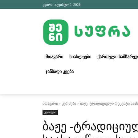
კვირა, აგვისტო 9, 2026
ᲛᲗᲐᲕᲐᲠᲘ
ᲡᲘᲐᲮᲚᲔᲔᲑᲘ
ᲥᲐᲠᲗᲣᲚᲘ ᲡᲐᲛᲖᲐᲠᲔ
ᲯᲐᲜᲡᲐᲦᲘ ᲙᲕᲔᲑᲐ
მთავარი
კერძები
ბაჟე -ტრადიციული რეცეპტი სა
კერძები
ბაჟე -ტრადიციუ