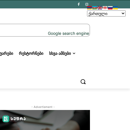
ᲣᲐᲠᲔᲑᲘ
ᲠᲔᲡᲢᲝᲠᲜᲔᲑᲘ
ᲡᲮᲕᲐ-ᲐᲛᲑᲔᲑᲘ
- Advertisment -