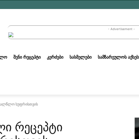
- Advertisement -
ᲣᲚᲝ
ᲨᲔᲜᲘ ᲠᲔᲪᲔᲞᲢᲘ
ᲙᲔᲠᲫᲔᲑᲘ
ᲡᲐᲡᲛᲔᲚᲔᲑᲘ
ᲡᲐᲛᲖᲐᲠᲔᲣᲚᲝᲡ ᲐᲥᲡᲔᲡ
ახალწლო სუფრისთვის
ლი რეცეპტი