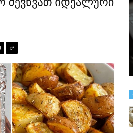
რ შევწვათ იდეალური