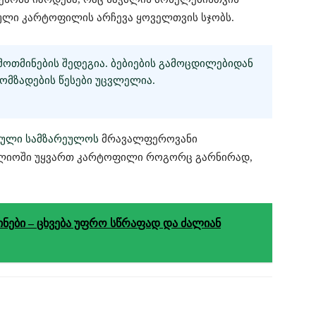
ლი კარტოფილის არჩევა ყოველთვის სჯობს.
ᲝᲗᲛᲘᲜᲔᲑᲘᲡ ᲨᲔᲓᲔᲒᲘᲐ. ᲑᲔᲑᲘᲔᲑᲘᲡ ᲒᲐᲛᲝᲪᲓᲘᲚᲔᲑᲘᲓᲐᲜ
ᲝᲛᲖᲐᲓᲔᲑᲘᲡ ᲬᲔᲡᲔᲑᲘ ᲣᲪᲕᲚᲔᲚᲘᲐ.
ული სამზარეულოს
მრავალფეროვანი
ფლიოში უყვართ კარტოფილი როგორც გარნირად,
ნები – ცხვება უფრო სწრაფად და ძალიან