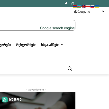
ᲣᲐᲠᲔᲑᲘ
ᲠᲔᲡᲢᲝᲠᲜᲔᲑᲘ
ᲡᲮᲕᲐ-ᲐᲛᲑᲔᲑᲘ
- Advertisment -