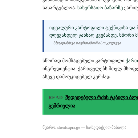
სასარგებლოა.
სასურსათო ბაზარზე
ქართუ
ᲘᲓᲔᲐᲚᲣᲠᲘ ᲙᲐᲠᲢᲝᲤᲘᲚᲘ ᲢᲔᲥᲜᲘᲙᲘᲡᲐ ᲓᲐ Მ
ᲓᲦᲔᲕᲐᲜᲓᲔᲚ ᲯᲐᲜᲡᲐᲦ ᲙᲕᲔᲑᲐᲛᲓᲔ, ᲡᲬᲝᲠᲘ Მ
— სხვადასხვა საერთაშორისო კვლევა
სწორად მომზადებული კარტოფილი
ქართ
ინგრედიენტია. ქართველებს მთელ მსო
ასევე დამოუკიდებელ კერძად.
READ
შედედებული რძის ტკბილი ბლი
გემრიელია
წყარო: shenisupra.ge — სარედაქციო მასალა