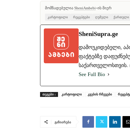
მომზადებულია
-ის მიერ
SheniAmbebi
კარტოფილი
რეცეპტები
ღუმელი
ქართული
SheniSupra.ge
დამოუკიდებელი, ა
ფაქტებზე დაფუძნებუ
საქართველოსთვის. #ა
See Full Bio
ᲗᲔᲒᲔᲑᲘ :
კარტოფილი
კვების რჩევები
რეცეპტ
გაზიარება