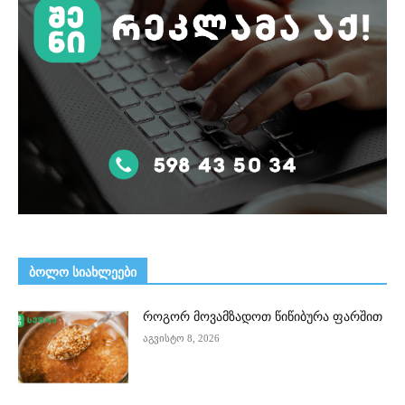
ᲑᲝᲚᲝ ᲡᲘᲐᲮᲚᲔᲔᲑᲘ
როგორ მოვამზადოთ წიწიბურა ფარშით
აგვისტო 8, 2026