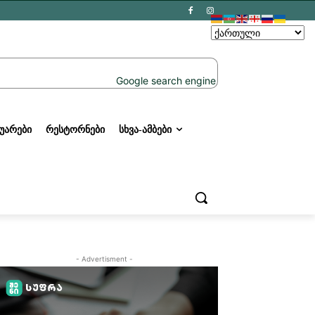
ᲣᲐᲠᲔᲑᲘ
ᲠᲔᲡᲢᲝᲠᲜᲔᲑᲘ
ᲡᲮᲕᲐ-ᲐᲛᲑᲔᲑᲘ
- Advertisment -