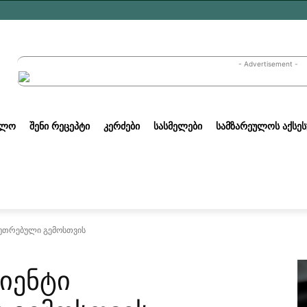
- Advertisement -
ᲣᲚᲝ
ᲨᲔᲜᲘ ᲠᲔᲪᲔᲞᲢᲘ
ᲙᲔᲠᲫᲔᲑᲘ
ᲡᲐᲡᲛᲔᲚᲔᲑᲘ
ᲡᲐᲛᲖᲐᲠᲔᲣᲚᲝᲡ ᲐᲥᲡᲔᲡ
კუთრებული გემოსთვის
იენტი