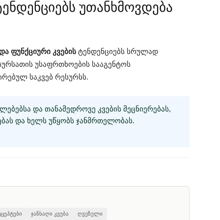
ენდენციებს უთანხმოვდება
 და ფუნქციური კვების
ტენდენციებს სრულად
ს სურსათის უსაფრთხოების სააგენტოს
ირებულ საკვებ რესურსს.
ᲚᲔᲑᲔᲑᲡᲐ ᲓᲐ ᲗᲐᲜᲐᲛᲔᲓᲠᲝᲕᲔ ᲙᲕᲔᲑᲘᲡ ᲛᲔᲪᲜᲘᲔᲠᲔᲑᲐᲡ,
ᲑᲐᲡ ᲓᲐ ᲮᲔᲚᲡ ᲣᲬᲧᲝᲑᲡ ᲯᲐᲜᲛᲠᲗᲔᲚᲝᲑᲐᲡ.
ცეპტები
ჯანსაღი კვება
ღვეზელი