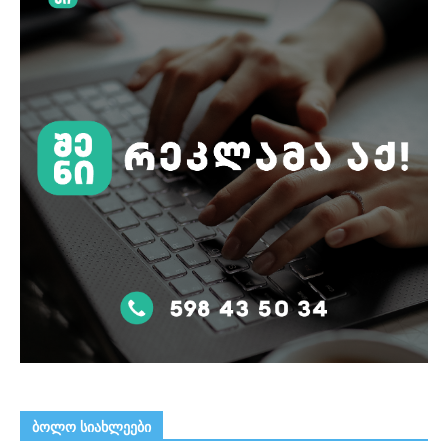
ᲑᲝᲚᲝ ᲡᲘᲐᲮᲚᲔᲔᲑᲘ