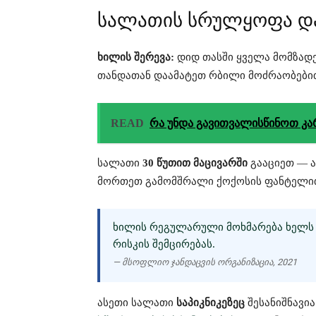
სალათის სრულყოფა და
ხილის შერევა:
დიდ თასში ყველა მომზად
თანდათან დაამატეთ რბილი მოძრაობებით
READ
რა უნდა გავითვალისწინოთ კა
სალათი
30 წუთით მაცივარში
გააციეთ — ა
მორთეთ გამომშრალი ქოქოსის ფანტელით
ᲮᲘᲚᲘᲡ ᲠᲔᲒᲣᲚᲐᲠᲣᲚᲘ ᲛᲝᲮᲛᲐᲠᲔᲑᲐ ᲮᲔᲚᲡ 
ᲠᲘᲡᲙᲘᲡ ᲨᲔᲛᲪᲘᲠᲔᲑᲐᲡ.
— მსოფლიო ჯანდაცვის ორგანიზაცია, 2021
ასეთი სალათი
საპიკნიკეზეც
შესანიშნავი