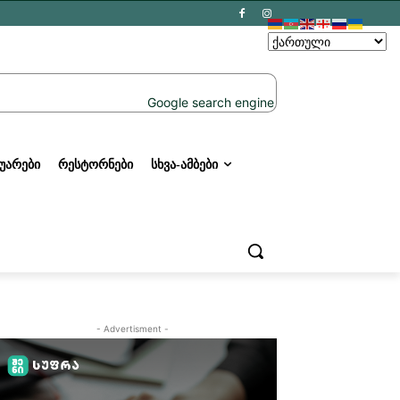
ᲣᲐᲠᲔᲑᲘ
ᲠᲔᲡᲢᲝᲠᲜᲔᲑᲘ
ᲡᲮᲕᲐ-ᲐᲛᲑᲔᲑᲘ
- Advertisment -