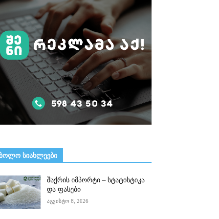
ᲑᲝᲚᲝ ᲡᲘᲐᲮᲚᲔᲔᲑᲘ
შაქრის იმპორტი – სტატისტიკა
და ფასები
აგვისტო 8, 2026