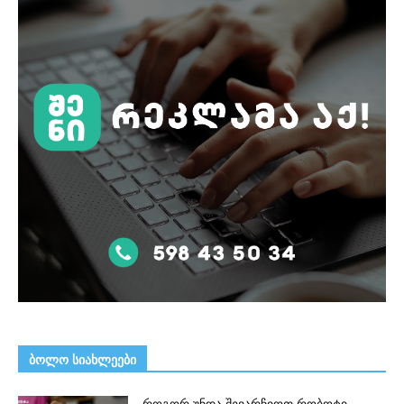
ᲑᲝᲚᲝ ᲡᲘᲐᲮᲚᲔᲔᲑᲘ