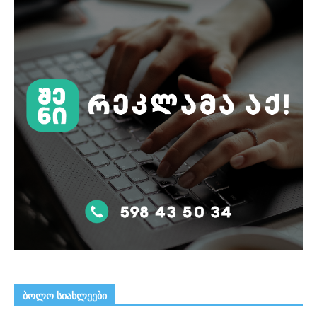
ᲑᲝᲚᲝ ᲡᲘᲐᲮᲚᲔᲔᲑᲘ