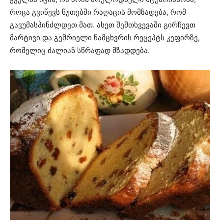
როცა გვიწევს წუთებში რაღაცის მომზადება, რომ
გავუმასპინძლდეთ მათ. ასეთ შემთხვევაში გირჩევთ
მარტივი და გემრიელი ნამცხვრის რეცეპტს კეფირზე,
რომელიც ძალიან სწრაფად მზადდება.