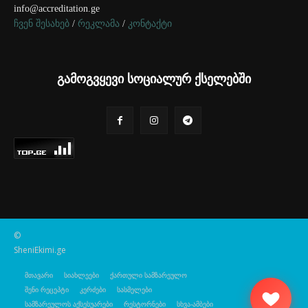
info@accreditation.ge
ჩვენ შესახებ
/
რეკლამა
/
კონტაქტი
გამოგვყევი სოციალურ ქსელებში
©
SheniEkimi.ge
მთავარი
სიახლეები
ქართული სამზარეულო
შენი რეცეპტი
კერძები
სასმელები
სამზარეულოს აქსესუარები
რესტორნები
სხვა-ამბები