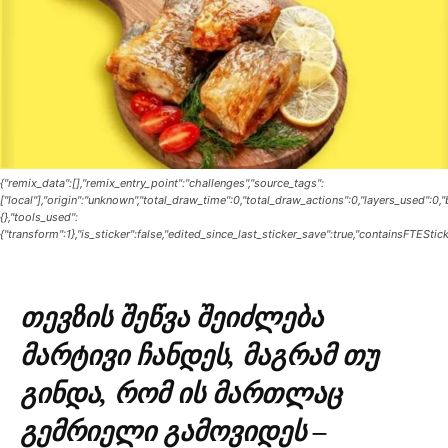
{"remix_data":[],"remix_entry_point":"challenges","source_tags":
["local"],"origin":"unknown","total_draw_time":0,"total_draw_actions":0,"layers_used":0
{},"tools_used":
{"transform":1},"is_sticker":false,"edited_since_last_sticker_save":true,"containsFTEStick
თევზის შეწვა შეიძლება
მარტივი ჩანდეს, მაგრამ თუ
გინდა, რომ ის მართლაც
გემრიელი გამოვიდეს –