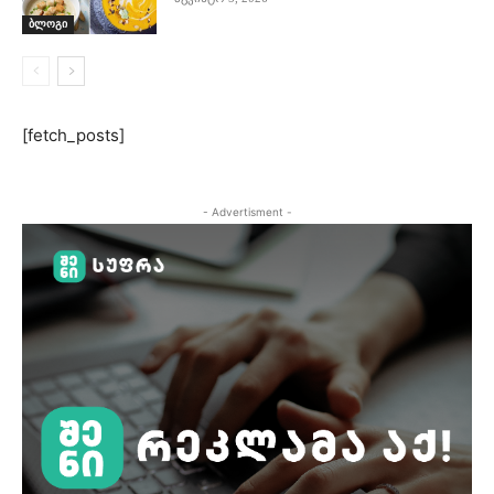
ბლოგი
[fetch_posts]
- Advertisment -