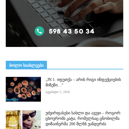
ᲑᲝᲚᲝ ᲡᲘᲐᲮᲚᲔᲔᲑᲘ
„JN.1. იფეთქა – არის რიგი ინფექციების
მიზეზი…“
აგვისტო 5, 2026
უძვირფასესი სახლი და ავეჯი – როგორ
ცხოვრობს კატა, რომელსაც ცნობილმა
დიზაინერმა 200 მლნ$ უანდერძა