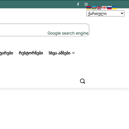
ᲣᲐᲠᲔᲑᲘ
ᲠᲔᲡᲢᲝᲠᲜᲔᲑᲘ
ᲡᲮᲕᲐ-ᲐᲛᲑᲔᲑᲘ