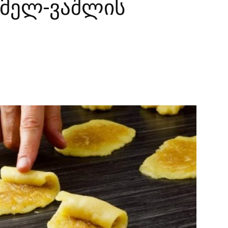
ამელ-ვაშლის