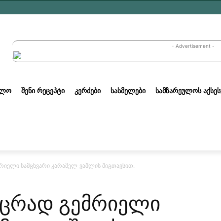
- Advertisement -
ᲣᲚᲝ
ᲨᲔᲜᲘ ᲠᲔᲪᲔᲞᲢᲘ
ᲙᲔᲠᲫᲔᲑᲘ
ᲡᲐᲡᲛᲔᲚᲔᲑᲘ
ᲡᲐᲛᲖᲐᲠᲔᲣᲚᲝᲡ ᲐᲥᲡᲔᲡ
მრიელი ნამცხვარი კარამელ-ვაშლის შიგთავსით.
ოცრად გემრიელი