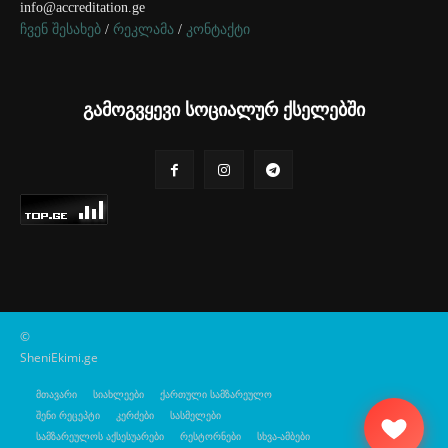
info@accreditation.ge
ჩვენ შესახებ
/
რეკლამა
/
კონტაქტი
გამოგვყევი სოციალურ ქსელებში
©
SheniEkimi.ge
მთავარი
სიახლეები
ქართული სამზარეულო
შენი რეცეპტი
კერძები
სასმელები
სამზარეულოს აქსესუარები
რესტორნები
სხვა-ამბები