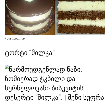
#post_seo_title
ტორტი “მილკა”