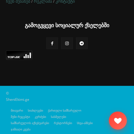
ჩვენ შესახებ
/
რეკლამა
/
კონტაქტი
გამოგვყევი სოციალურ ქსელებში
©
SheniEkimi.ge
მთავარი
სიახლეები
ქართული სამზარეულო
შენი რეცეპტი
კერძები
სასმელები
სამზარეულოს აქსესუარები
რესტორნები
სხვა-ამბები
ჯანსაღი კვება