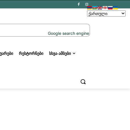
ᲣᲐᲠᲔᲑᲘ
ᲠᲔᲡᲢᲝᲠᲜᲔᲑᲘ
ᲡᲮᲕᲐ-ᲐᲛᲑᲔᲑᲘ