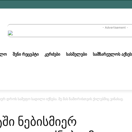
- Advertisement -
ᲣᲚᲝ
ᲨᲔᲜᲘ ᲠᲔᲪᲔᲞᲢᲘ
ᲙᲔᲠᲫᲔᲑᲘ
ᲡᲐᲡᲛᲔᲚᲔᲑᲘ
ᲡᲐᲛᲖᲐᲠᲔᲣᲚᲝᲡ ᲐᲥᲡᲔᲡ
იერ დროს სამეფო სადილი იქნება. მე მას ზამთრისთვის ქილებშიც ვინახავ.
ში ნებისმიერ