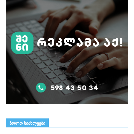
ᲑᲝᲚᲝ ᲡᲘᲐᲮᲚᲔᲔᲑᲘ