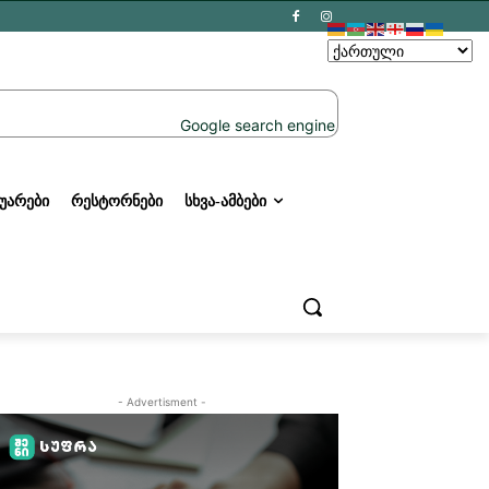
ᲣᲐᲠᲔᲑᲘ
ᲠᲔᲡᲢᲝᲠᲜᲔᲑᲘ
ᲡᲮᲕᲐ-ᲐᲛᲑᲔᲑᲘ
- Advertisment -