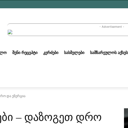
- Advertisement -
ᲣᲚᲝ
ᲨᲔᲜᲘ ᲠᲔᲪᲔᲞᲢᲘ
ᲙᲔᲠᲫᲔᲑᲘ
ᲡᲐᲡᲛᲔᲚᲔᲑᲘ
ᲡᲐᲛᲖᲐᲠᲔᲣᲚᲝᲡ ᲐᲥᲡᲔᲡ
დრო და ენერგია
ები – დაზოგეთ დრო