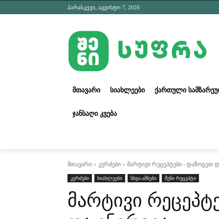
პარასკევი, აგვისტო 7, 2026
ᲛᲗᲐᲕᲐᲠᲘ
ᲡᲘᲐᲮᲚᲔᲔᲑᲘ
ᲥᲐᲠᲗᲣᲚᲘ ᲡᲐᲛᲖᲐᲠᲔ
ᲯᲐᲜᲡᲐᲦᲘ ᲙᲕᲔᲑᲐ
მთავარი
კერძები
მარტივი რეცეპტები - დაზოგეთ 
კერძები
სიახლეები
სხვა-ამბები
შენი რეცეპტი
მარტივი რეცეპტ