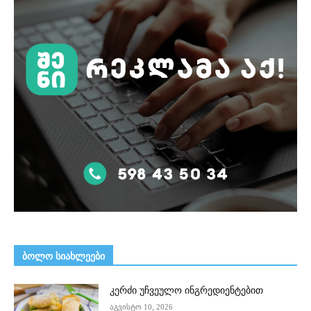
ᲑᲝᲚᲝ ᲡᲘᲐᲮᲚᲔᲔᲑᲘ
კერძი უჩვეულო ინგრედიენტებით
აგვისტო 10, 2026