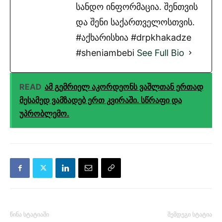
სანდო ინფორმაცია. შენთვის
და შენი საქართველოსთვის.
#აქხარისხია #drpkhakadze
#sheniambebi
See Full Bio
READ
ამ გემრიელ აკორდეონს ვაშლთან ერთად
მესამედ ვამზადებ ერთ კვირაში. სწრაფი და
უპრობლემო.
წინა სტატიაში
შემდეგი სტატია