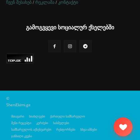
ჩვენ შესახებ
/
რეკლამა
/
კონტაქტი
გამოგვყევი სოციალურ ქსელებში
©
SheniEkimi.ge
მთავარი
სიახლეები
ქართული სამზარეულო
შენი რეცეპტი
კერძები
სასმელები
სამზარეულოს აქსესუარები
რესტორნები
სხვა-ამბები
ჯანსაღი კვება