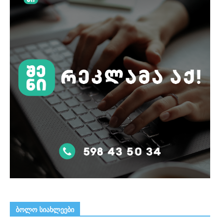
ᲑᲝᲚᲝ ᲡᲘᲐᲮᲚᲔᲔᲑᲘ