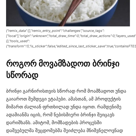
{"remix_data":[],"remix_entry_point":"challenges","source_tags":
["local"],"origin":"unknown","total_draw_time":0,"total_draw_actions":0,"layers_use
{},"tools_used":
{"transform":1},"is_sticker":false,"edited_since_last_sticker_save":true,"containsFTES
როგორ მოვამზადოთ ბრინჯი
სწორად
ბრინჯი გარნირისთვის სწორად რომ მოამზადოთ უნდა
გაიაროთ შემდეგი ეტაპები. ამასთან, ამ პროდუქტის
მიმართ ძალიან ფრთხილად უნდა იყოთ. რამდენიმე
ადამიანმა იცის, რომ ნებისმიერი ბრინჯი შეიცავს
დარიშხანს. ამიტომ, მომზადების პროცესში
დაშვებულმა შეცდომებმა შეიძლება მნიშვნელოვნად