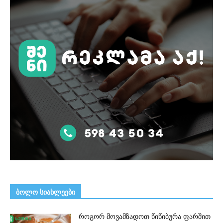
ᲑᲝᲚᲝ ᲡᲘᲐᲮᲚᲔᲔᲑᲘ
როგორ მოვამზადოთ წიწიბურა ფარშით