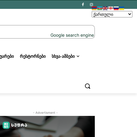
ᲣᲐᲠᲔᲑᲘ
ᲠᲔᲡᲢᲝᲠᲜᲔᲑᲘ
ᲡᲮᲕᲐ-ᲐᲛᲑᲔᲑᲘ
- Advertisment -