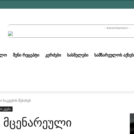
- Advertisement -
ᲣᲚᲝ
ᲨᲔᲜᲘ ᲠᲔᲪᲔᲞᲢᲘ
ᲙᲔᲠᲫᲔᲑᲘ
ᲡᲐᲡᲛᲔᲚᲔᲑᲘ
ᲡᲐᲛᲖᲐᲠᲔᲣᲚᲝᲡ ᲐᲥᲡᲔᲡ
 საკვების შესახებ
ღი კვება
 მცენარეული