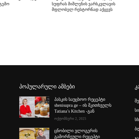
 გემო
სუფრას მიშლენის ვარსკვლავის
მფლობელ რესტორნად აქცევს
პოპულარული ამბები
კ
პასკის საუცხოო რეცეპტი
შ
shenisupra.ge – ის მკითხველს
ს
Tatiana’s Kitchen -გან
ოქტომბერი 2, 2025
სხ
ბ
ცნობილი ვლოგერის
გამორჩეული რეცეპტი
ჯა