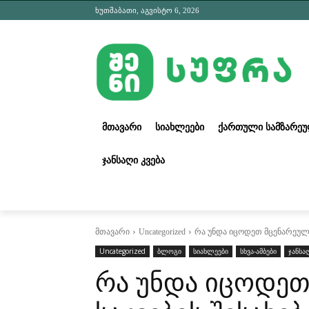
ხუთშაბათი, აგვისტო 6, 2026
ᲛᲗᲐᲕᲐᲠᲘ
ᲡᲘᲐᲮᲚᲔᲔᲑᲘ
ᲥᲐᲠᲗᲣᲚᲘ ᲡᲐᲛᲖᲐᲠᲔ
ᲯᲐᲜᲡᲐᲦᲘ ᲙᲕᲔᲑᲐ
მთავარი
Uncategorized
რა უნდა იცოდეთ მცენარეული
Uncategorized
ბლოგი
სიახლეები
სხვა-ამბები
ჯანსა
რა უნდა იცოდეთ