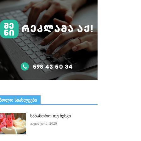
ᲑᲝᲚᲝ ᲡᲘᲐᲮᲚᲔᲔᲑᲘ
საზამთრო თუ ნესვი
აგვისტო 6, 2026