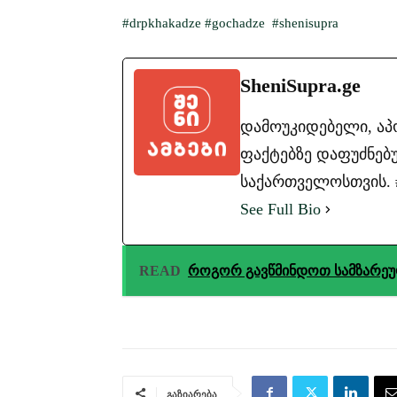
#drpkhakadze
#gochadze
#shenisupra
SheniSupra.ge
დამოუკიდებელი, ა
ფაქტებზე დაფუძნებუ
საქართველოსთვის. #ა
See Full Bio
READ
როგორ გავწმინდოთ სამზარეუ
გაზიარება