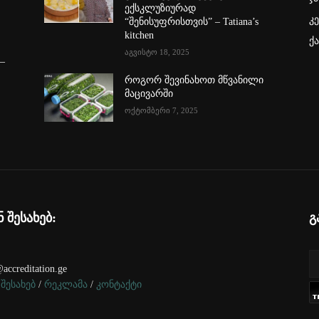
ექსკლუზიურად
კ
“შენისუფრისთვის” – Tatiana’s
kitchen
ქ
აგვისტო 18, 2025
–
როგორ შევინახოთ მწვანილი
მაცივარში
ოქტომბერი 7, 2025
ნ შესახებ:
გ
accreditation.ge
 შესახებ
/
რეკლამა
/
კონტაქტი