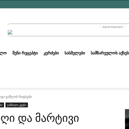
- Advertisement -
ᲣᲚᲝ
ᲨᲔᲜᲘ ᲠᲔᲪᲔᲞᲢᲘ
ᲙᲔᲠᲫᲔᲑᲘ
ᲡᲐᲡᲛᲔᲚᲔᲑᲘ
ᲡᲐᲛᲖᲐᲠᲔᲣᲚᲝᲡ ᲐᲥᲡᲔᲡ
ივი ვაშლის ჩიფსები
ბი
ჯანსაღი კვება
აღი და მარტივი