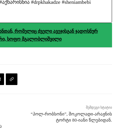
ქხარისხია #drpkhakadze #sheniambebi
ნთან, რომელიც ძველი ავეჯისგან ჯადოსნურ
ინერი, სოფო მგალობლიშვილი
შემდეგი სტატია
“პოლ-რობსონი”, შოკოლადი-არაჟნის
ტორტი 80-იანი წლებიდან.
ს