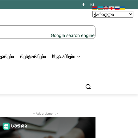
ᲣᲐᲠᲔᲑᲘ
ᲠᲔᲡᲢᲝᲠᲜᲔᲑᲘ
ᲡᲮᲕᲐ-ᲐᲛᲑᲔᲑᲘ
- Advertisment -