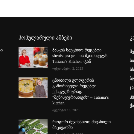
პოპულარული ამბები
კ
ნი
პასკის საუცხოო რეცეპტი
შ
shenisupra.ge – ის მკითხველს
ს
Tatiana’s Kitchen -გან
ოქტომბერი 2, 2025
სხ
ბ
ცნობილი ვლოგერის
გამორჩეული რეცეპტი
ჯა
ექსკლუზიურად
კ
“შენისუფრისთვის” – Tatiana’s
kitchen
ქ
აგვისტო 18, 2025
როგორ შევინახოთ მწვანილი
მაცივარში