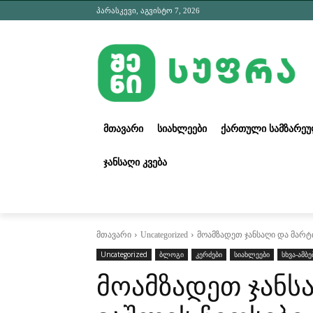
პარასკევი, აგვისტო 7, 2026
ᲛᲗᲐᲕᲐᲠᲘ
ᲡᲘᲐᲮᲚᲔᲔᲑᲘ
ᲥᲐᲠᲗᲣᲚᲘ ᲡᲐᲛᲖᲐᲠᲔ
ᲯᲐᲜᲡᲐᲦᲘ ᲙᲕᲔᲑᲐ
მთავარი
Uncategorized
მოამზადეთ ჯანსაღი და მარტ
Uncategorized
ბლოგი
კერძები
სიახლეები
სხვა-ამბე
მოამზადეთ ჯანს