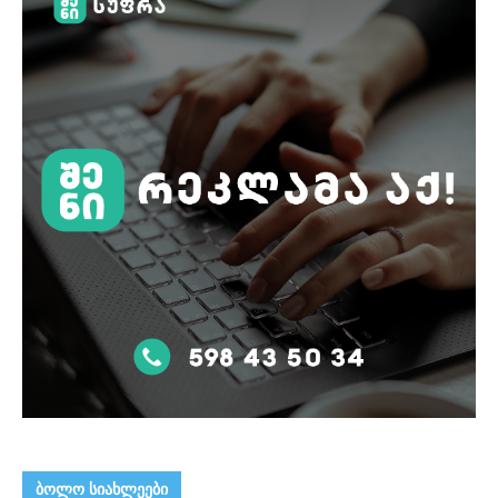
ᲑᲝᲚᲝ ᲡᲘᲐᲮᲚᲔᲔᲑᲘ