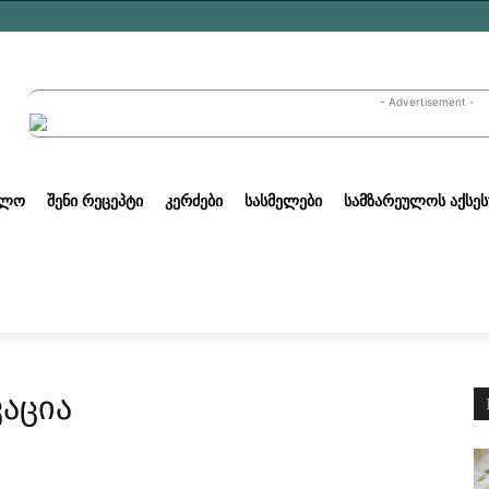
- Advertisement -
ᲣᲚᲝ
ᲨᲔᲜᲘ ᲠᲔᲪᲔᲞᲢᲘ
ᲙᲔᲠᲫᲔᲑᲘ
ᲡᲐᲡᲛᲔᲚᲔᲑᲘ
ᲡᲐᲛᲖᲐᲠᲔᲣᲚᲝᲡ ᲐᲥᲡᲔᲡ
კაცია