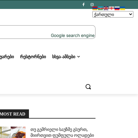
ᲣᲐᲠᲔᲑᲘ
ᲠᲔᲡᲢᲝᲠᲜᲔᲑᲘ
ᲡᲮᲕᲐ-ᲐᲛᲑᲔᲑᲘ
MOST READ
თუ გემრიელი საუზმე გსურთ,
მიირთვით ფუმფულა ოლადები