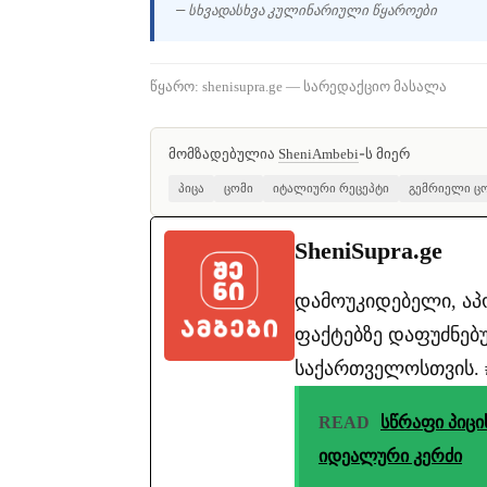
— სხვადასხვა კულინარიული წყაროები
წყარო: shenisupra.ge — სარედაქციო მასალა
მომზადებულია
-ს მიერ
SheniAmbebi
პიცა
ცომი
იტალიური რეცეპტი
გემრიელი ც
SheniSupra.ge
დამოუკიდებელი, ა
ფაქტებზე დაფუძნებუ
საქართველოსთვის. #ა
READ
სწრაფი პიცი
იდეალური კერძი