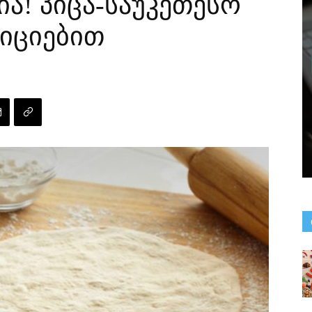
ია! პიცა-საუკეთესო
იციებით