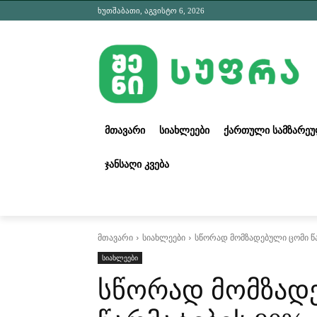
ხუთშაბათი, აგვისტო 6, 2026
ᲛᲗᲐᲕᲐᲠᲘ
ᲡᲘᲐᲮᲚᲔᲔᲑᲘ
ᲥᲐᲠᲗᲣᲚᲘ ᲡᲐᲛᲖᲐᲠᲔ
ᲯᲐᲜᲡᲐᲦᲘ ᲙᲕᲔᲑᲐ
მთავარი
სიახლეები
სწორად მომზადებული ცომი წა
სიახლეები
სწორად მომზად