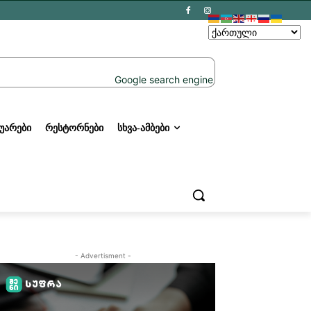
ᲣᲐᲠᲔᲑᲘ
ᲠᲔᲡᲢᲝᲠᲜᲔᲑᲘ
ᲡᲮᲕᲐ-ᲐᲛᲑᲔᲑᲘ
- Advertisment -