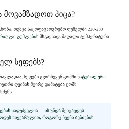
ა მოვამზადოთ პიცა?
ცხობა, თუმცა საყოფაცხოვრებო ღუმელში 220-230
ართული ღუმლების
მსგავსად, მაღალი ტემპერატურა
ველ სეფებს?
რავლადაა, სეფები გვირჩევენ ცომში
ნატურალური
თეთრი ღვინის მცირე დამატება ცომს
სძენს.
ᲔᲑᲘᲡ ᲡᲐᲤᲣᲫᲕᲔᲚᲘᲐ — ᲘᲡ ᲣᲜᲓᲐ ᲨᲔᲘᲪᲐᲕᲓᲔᲡ
ᲑᲝᲓᲔᲡ ᲡᲘᲧᲕᲐᲠᲣᲚᲘᲗ, ᲠᲝᲒᲝᲠᲪ ᲩᲕᲔᲜᲘ ᲑᲔᲑᲘᲔᲑᲘᲡ