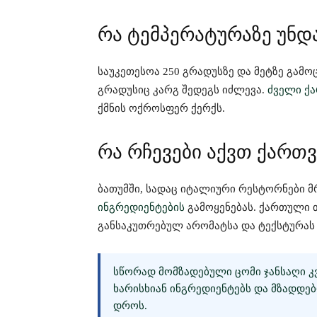
რა ტემპერატურაზე უნდ
საუკეთესოა 250 გრადუსზე და მეტზე გამო
გრადუსიც კარგ შედეგს იძლევა.
ძველი ქ
ქმნის ოქროსფერ ქერქს.
რა რჩევები აქვთ ქართ
ბათუმში, სადაც იტალიური რესტორნები მ
ინგრედიენტების
გამოყენებას. ქართული 
განსაკუთრებულ არომატსა და ტექსტურას 
ᲡᲬᲝᲠᲐᲓ ᲛᲝᲛᲖᲐᲓᲔᲑᲣᲚᲘ ᲪᲝᲛᲘ ᲯᲐᲜᲡᲐᲦᲘ ᲙᲕ
ᲮᲐᲠᲘᲡᲮᲘᲐᲜ ᲘᲜᲒᲠᲔᲓᲘᲔᲜᲢᲔᲑᲡ ᲓᲐ ᲛᲖᲐᲓᲓᲔ
ᲓᲠᲝᲡ.