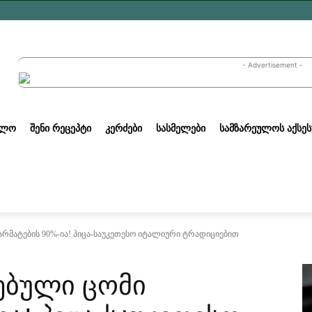
- Advertisement -
ᲣᲚᲝ
ᲨᲔᲜᲘ ᲠᲔᲪᲔᲞᲢᲘ
ᲙᲔᲠᲫᲔᲑᲘ
ᲡᲐᲡᲛᲔᲚᲔᲑᲘ
ᲡᲐᲛᲖᲐᲠᲔᲣᲚᲝᲡ ᲐᲥᲡᲔᲡ
რმატების 90%-ია! პიცა-საუკეთესო იტალიური ტრადიციებით
ებული ცომი