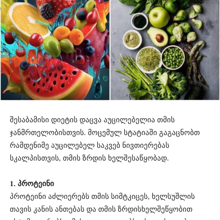
შესაბამისი
დიეტის
დაცვა
აუცილებელია
თმის
ჯანმრთელობისთვის
.
მოცემულ
სტატიაში
გაგაცნობთ
რამდენიმე
აუცილებელ
საკვებ
ნივთიერებას
სკალპისთვის
,
თმის
ზრდის
ხელშესაწყობად
.
1.
პროტეინი
პროტეინი
აძლიერებს
თმის
სიმტკიცეს
,
ხელს
უშლის
თავის
კანის
ანთებას
და
თმის
ზრდის
ხელშეწყობით