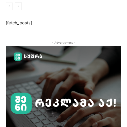
[fetch_posts]
- Advertisment -