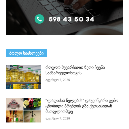
ᲑᲝᲚᲝ ᲡᲘᲐᲮᲚᲔᲔᲑᲘ
როგორ შევარჩიოთ ზეთი ჩვენი
სამზარეულოსთვის
აგვისტო 7, 2026
“ლაღიძის წყლების” დაუვიწყარი გემო –
ცნობილი ბრენდის გზა ქუთაისიდან
მსოფლიომდე
აგვისტო 7, 2026