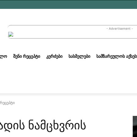
- Advertisement -
ᲣᲚᲝ
ᲨᲔᲜᲘ ᲠᲔᲪᲔᲞᲢᲘ
ᲙᲔᲠᲫᲔᲑᲘ
ᲡᲐᲡᲛᲔᲚᲔᲑᲘ
ᲡᲐᲛᲖᲐᲠᲔᲣᲚᲝᲡ ᲐᲥᲡᲔᲡ
 რეცეპტი
დის ნამცხვრის