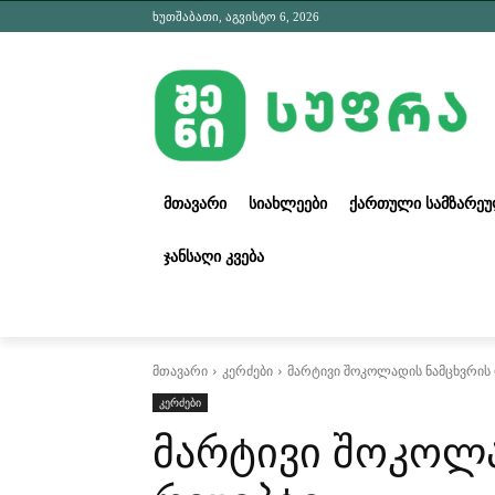
ხუთშაბათი, აგვისტო 6, 2026
ᲛᲗᲐᲕᲐᲠᲘ
ᲡᲘᲐᲮᲚᲔᲔᲑᲘ
ᲥᲐᲠᲗᲣᲚᲘ ᲡᲐᲛᲖᲐᲠᲔ
ᲯᲐᲜᲡᲐᲦᲘ ᲙᲕᲔᲑᲐ
მთავარი
კერძები
მარტივი შოკოლადის ნამცხვრის
კერძები
მარტივი შოკოლა