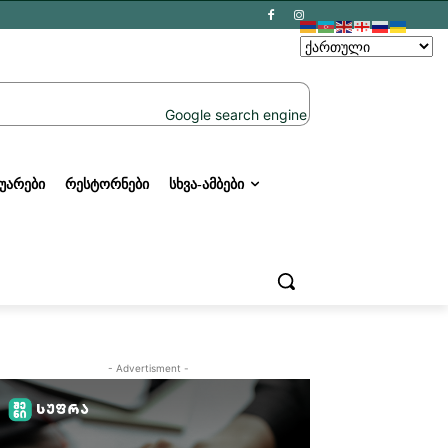
ᲣᲐᲠᲔᲑᲘ
ᲠᲔᲡᲢᲝᲠᲜᲔᲑᲘ
ᲡᲮᲕᲐ-ᲐᲛᲑᲔᲑᲘ
- Advertisment -