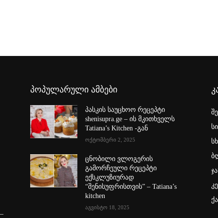
პოპულარული ამბები
კ
პასკის საუცხოო რეცეპტი
შ
shenisupra.ge – ის მკითხველს
ს
Tatiana’s Kitchen -გან
ოქტომბერი 2, 2025
სხ
ბ
ცნობილი ვლოგერის
გამორჩეული რეცეპტი
ჯა
ექსკლუზიურად
კ
“შენისუფრისთვის” – Tatiana’s
kitchen
ქ
აგვისტო 18, 2025
–