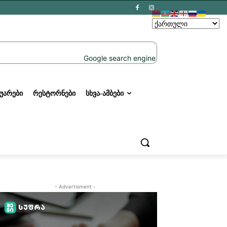
ᲣᲐᲠᲔᲑᲘ
ᲠᲔᲡᲢᲝᲠᲜᲔᲑᲘ
ᲡᲮᲕᲐ-ᲐᲛᲑᲔᲑᲘ
- Advertisment -