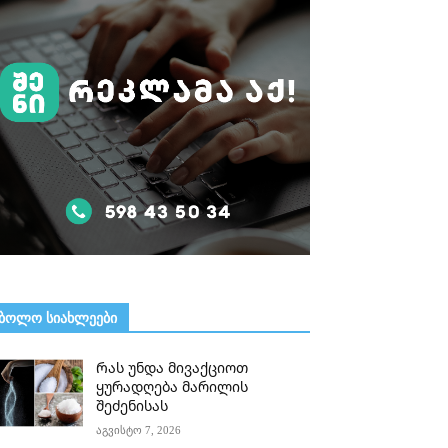
ᲑᲝᲚᲝ ᲡᲘᲐᲮᲚᲔᲔᲑᲘ
Რას უნდა მივაქციოთ
ყურადღება მარილის
შეძენისას
აგვისტო 7, 2026