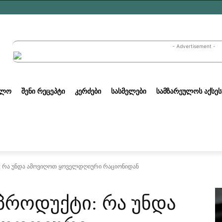
- Advertisement -
ᲣᲚᲝ
ᲨᲔᲜᲘ ᲠᲔᲪᲔᲞᲢᲘ
ᲙᲔᲠᲫᲔᲑᲘ
ᲡᲐᲡᲛᲔᲚᲔᲑᲘ
ᲡᲐᲛᲖᲐᲠᲔᲣᲚᲝᲡ ᲐᲥᲡᲔᲡ
ი: რა უნდა ამოვიღოთ ყოველდღიური რაციონიდან
 პროდუქტი: რა უნდა