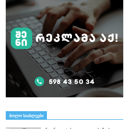
ᲑᲝᲚᲝ ᲡᲘᲐᲮᲚᲔᲔᲑᲘ