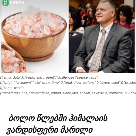
{"remix_data":[],"remix_entry_point":"challenges","source_tags":
[],"origin":"unknown","total_draw_time":0,"total_draw_actions":0,"layers_used":0,"brush
{},"tools_used":
{"transform":1},"is_sticker":false,"edited_since_last_sticker_save":true,"containsFTEStick
ბოლო წლებში ჰიმალაის
ვარდისფერი მარილი