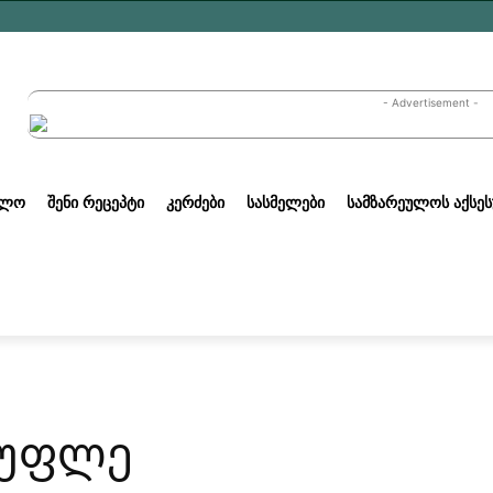
- Advertisement -
ᲣᲚᲝ
ᲨᲔᲜᲘ ᲠᲔᲪᲔᲞᲢᲘ
ᲙᲔᲠᲫᲔᲑᲘ
ᲡᲐᲡᲛᲔᲚᲔᲑᲘ
ᲡᲐᲛᲖᲐᲠᲔᲣᲚᲝᲡ ᲐᲥᲡᲔᲡ
სუფლე