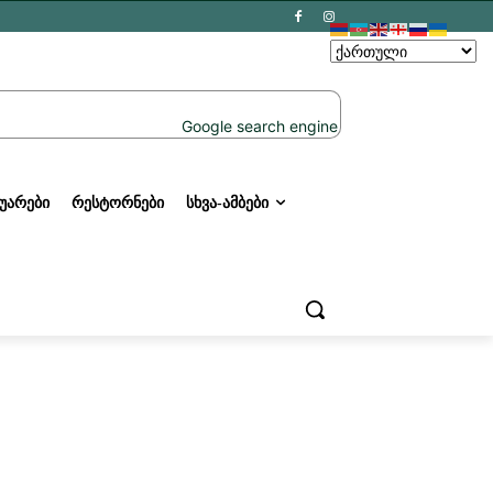
ᲣᲐᲠᲔᲑᲘ
ᲠᲔᲡᲢᲝᲠᲜᲔᲑᲘ
ᲡᲮᲕᲐ-ᲐᲛᲑᲔᲑᲘ