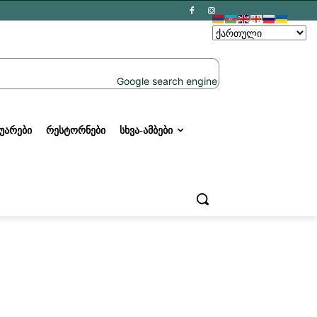
ᲣᲐᲠᲔᲑᲘ
ᲠᲔᲡᲢᲝᲠᲜᲔᲑᲘ
ᲡᲮᲕᲐ-ᲐᲛᲑᲔᲑᲘ