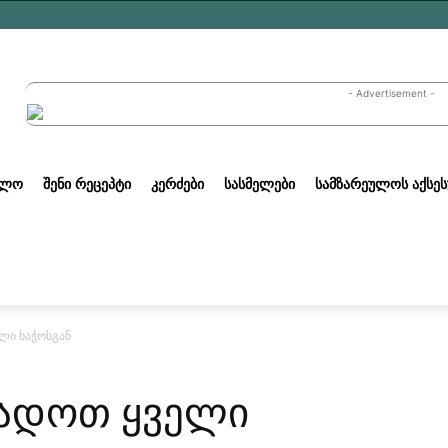
- Advertisement -
ᲣᲚᲝ
ᲨᲔᲜᲘ ᲠᲔᲪᲔᲞᲢᲘ
ᲙᲔᲠᲫᲔᲑᲘ
ᲡᲐᲡᲛᲔᲚᲔᲑᲘ
ᲡᲐᲛᲖᲐᲠᲔᲣᲚᲝᲡ ᲐᲥᲡᲔᲡ
ლი ხაჭოსგან
ადოთ ყველი