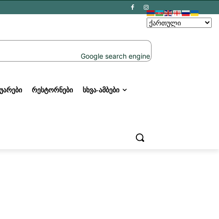
ᲣᲐᲠᲔᲑᲘ
ᲠᲔᲡᲢᲝᲠᲜᲔᲑᲘ
ᲡᲮᲕᲐ-ᲐᲛᲑᲔᲑᲘ