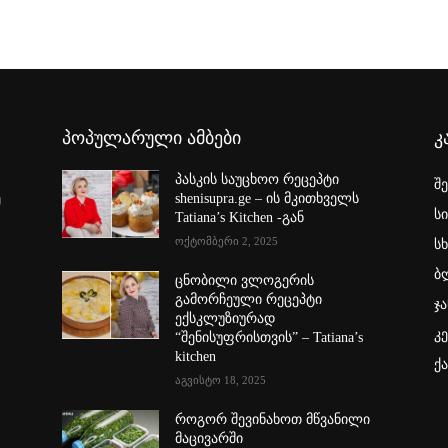
პოპულარული ამბები
კ
პასკის საუცხოო რეცეპტი
შ
ე
shenisupra.ge – ის მკითხველს
ს
Tatiana’s Kitchen -გან
ოქტომბერი 2, 2025
სხ
ბ
ცნობილი ვლოგერის
გამორჩეული რეცეპტი
ჯა
ექსკლუზიურად
კ
“შენისუფრისთვის” – Tatiana’s
kitchen
ქ
აგვისტო 18, 2025
როგორ შევინახოთ მწვანილი
მაცივარში