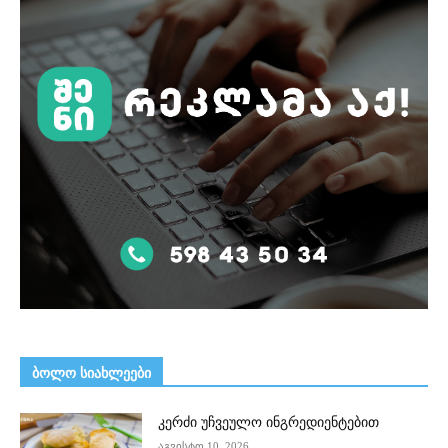
ᲑᲝᲚᲝ ᲡᲘᲐᲮᲚᲔᲔᲑᲘ
კერძი უჩვეულო ინგრედიენტებით
აგვისტო 10, 2026