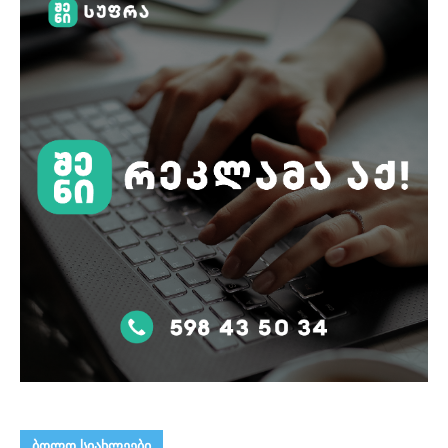
ᲑᲝᲚᲝ ᲡᲘᲐᲮᲚᲔᲔᲑᲘ