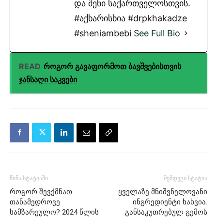
და შენი საქართველოსთვის.
#აქხარისხია #drpkhakadze
#sheniambebi
See Full Bio
READ
როგორ გავაფორმოთ ბავშვებისთვის
ჯანსაღი საკვები
წინა სტატიაში
შემდეგი სტატია
როგორ შევქმნათ
ყველაზე მნიშვნელოვანი
თანამედროვე
ინგრედიენტი ხახვია.
სამზარეულო? 2024 წლის
განსაკუთრებულ გემოს