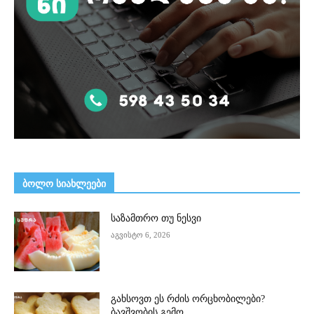
ᲑᲝᲚᲝ ᲡᲘᲐᲮᲚᲔᲔᲑᲘ
საზამთრო თუ ნესვი
აგვისტო 6, 2026
გახსოვთ ეს რძის ორცხობილები?
ბავშვობის გემო