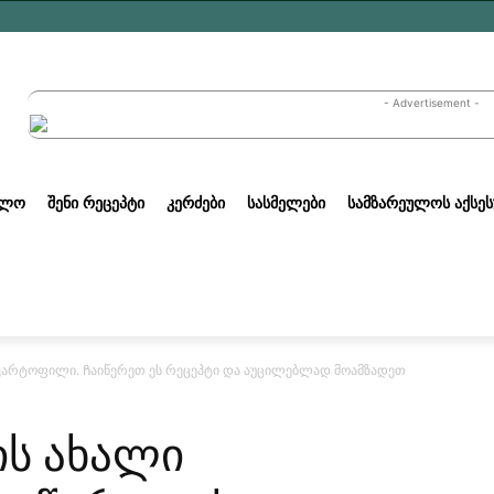
- Advertisement -
ᲣᲚᲝ
ᲨᲔᲜᲘ ᲠᲔᲪᲔᲞᲢᲘ
ᲙᲔᲠᲫᲔᲑᲘ
ᲡᲐᲡᲛᲔᲚᲔᲑᲘ
ᲡᲐᲛᲖᲐᲠᲔᲣᲚᲝᲡ ᲐᲥᲡᲔᲡ
ი კარტოფილი. Ჩაიწერეთ ეს რეცეპტი და აუცილებლად მოამზადეთ
ის ახალი