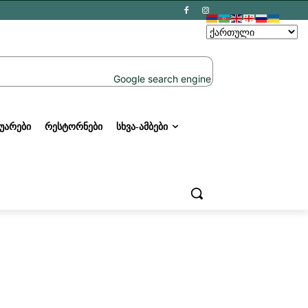
ᲣᲐᲠᲔᲑᲘ
ᲠᲔᲡᲢᲝᲠᲜᲔᲑᲘ
ᲡᲮᲕᲐ-ᲐᲛᲑᲔᲑᲘ