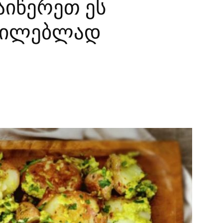
იწერეთ ეს
უცილებლად